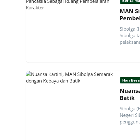
Berita M
MAN Si
Pembel
Sibolga (
Sibolga t
pelaksana
Hari Besa
Nuansa
Batik
Sibolga 
Negeri S
pengguna