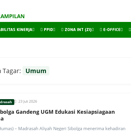
RAMPILAN
ILITAS KINERJA
PPID
ZONA INT (ZI)
E-OFFICE
 Tagar:
Umum
23 Juli 2026
adrasah
bolga Gandeng UGM Edukasi Kesiapsiagaan
na
(Humas) – Madrasah Aliyah Negeri Sibolga menerima kehadiran