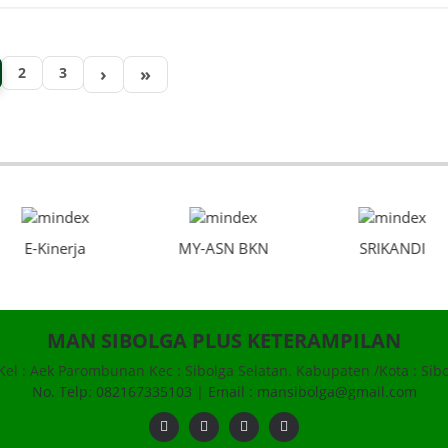
›
»
2
3
E-Kinerja
MY-ASN BKN
SRIKANDI
MAN SIBOLGA PLUS KETERAMPILAN
 Kel : Aek Parombunan Kec : Sibolga Selatan. Kabupaten /Kota : Sibo
No. Telp: 082167335103 | Email : mansibolga@gmail.com