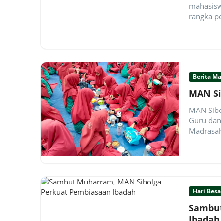
mahasisw
rangka pe
Berita M
MAN Si
MAN Sibo
Guru dan
Madrasah
Hari Besa
Sambut
Ibadah