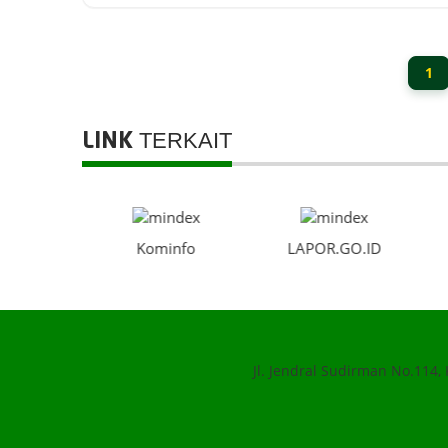
1
TERKAIT
LINK
SS
Kominfo
LAPOR.GO.ID
Jl. Jendral Sudirman No.114,