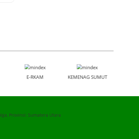
E-RKAM
KEMENAG SUMUT
O
lga, Provinsi: Sumatera Utara