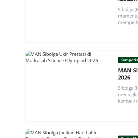
Sibolga 
momentum
memperku
Kompetis
MAN Si
2026
Sibolga 
meningka
kembali 