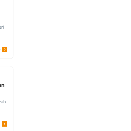
ri
an
yah