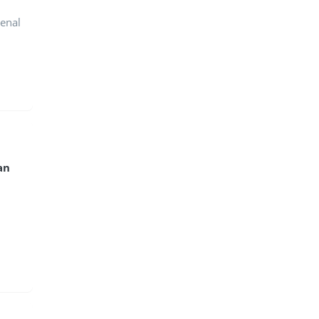
enal
an