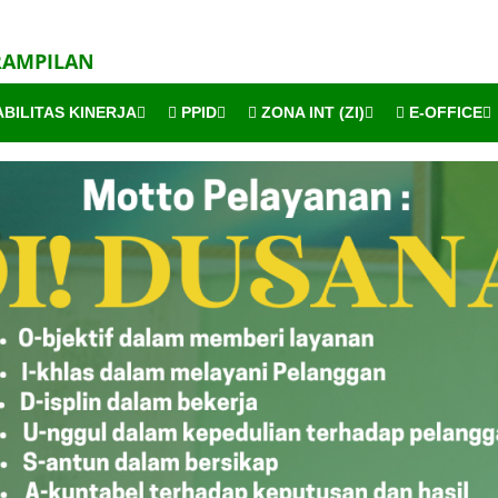
RAMPILAN
BILITAS KINERJA
PPID
ZONA INT (ZI)
E-OFFICE