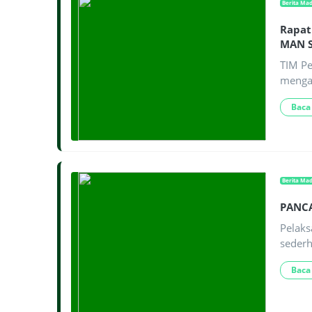
Berita Ma
Rapat
MAN S
TIM Pe
mengad
Baca
Berita Ma
PANCA
Pelaks
sederh
Baca