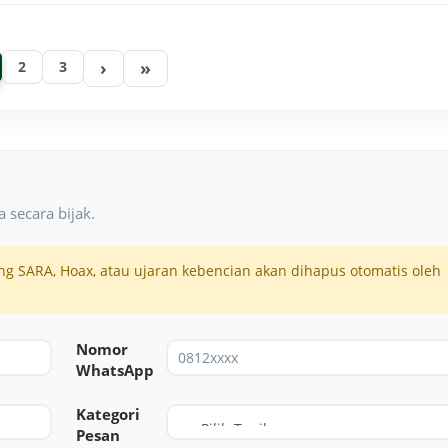
›
»
2
3
 secara bijak.
 SARA, Hoax, atau ujaran kebencian akan dihapus otomatis oleh
Nomor
WhatsApp
Kategori
Pesan