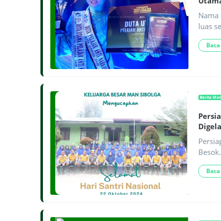
Utama
Nama E
luas s
Baca
Berita Ma
Persi
Digel
Persia
Besok.
Baca