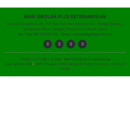
MAN SIBOLGA PLUS KETERAMPILAN
Jl. Jendral Sudirman No.114, Kel : Aek Parombunan Kec : Sibolga Selatan.
Kabupaten /Kota : Sibolga, Provinsi: Sumatera Utara
No. Telp: 082167335103 | Email : mansibolga@gmail.com
VIDEO YOUTUBE
| © 2026 - MAN Sibolga Plus Keterampilan
Copyrights © 2024
Oleh
IT Support MAN Sibolga All Rights Reserved
|
Online:
1
Orang